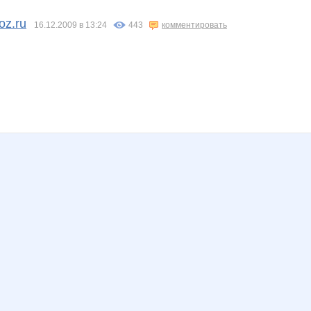
и Леночка
Ловец цикад
Мизантроп
Олегович
ПРистойный ПиаРщик
Танюхо
Торт Альфа
oz.ru
16.12.2009 в 13:24
443
комментировать