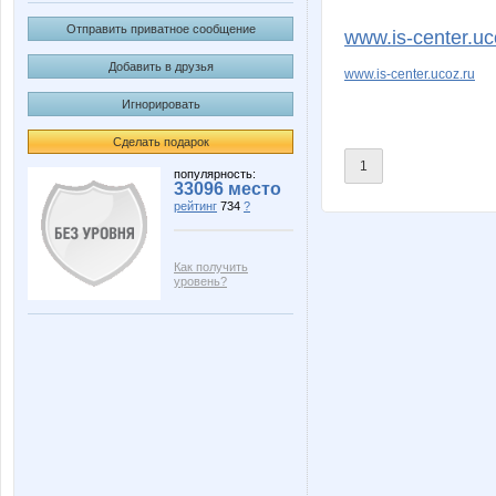
Ксаночка
Лед
Отправить приватное сообщение
www.is-center.uc
Добавить в друзья
www.is-center.ucoz.ru
Игнорировать
Сделать подарок
1
популярность:
33096 место
рейтинг
734
?
Как получить
уровень?