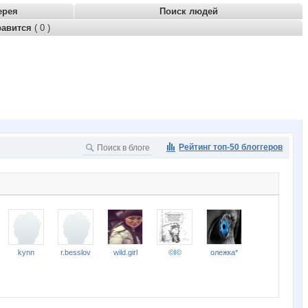
ерея
Поиск людей
равится
( 0 )
Рейтинг топ-50 блоггеров
kynn
r.besslov
wild.girl
©I©
олежка*