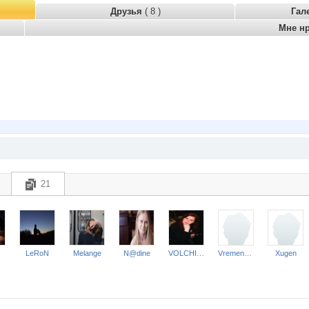
Друзья
( 8 )
Гал
Мне н
21
LeRoN
Melange
N@dine
VOLCHICA
VremenamiNO
Xugen