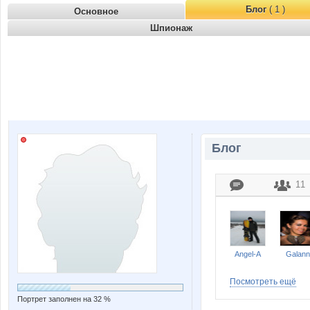
Блог
( 1 )
Основное
Шпионаж
Блог
11
Angel-A
Galann
Посмотреть ещё
Портрет заполнен на 32 %