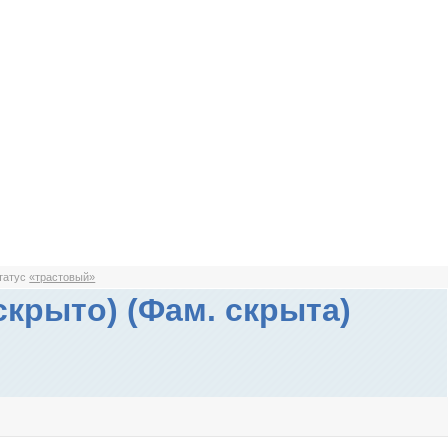
статус
«трастовый»
скрыто) (Фам. скрыта)