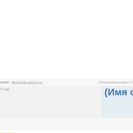
колюб
:
devkolyub.www.nn.ru
пользователь имеет 
(Имя 
7 году